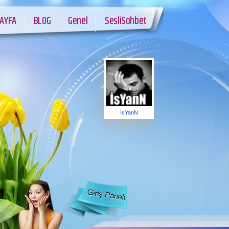
AYFA
BLOG
Genel
SesliSohbet
İsYanN