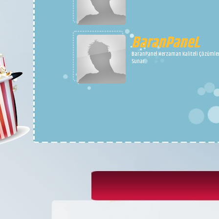
BaranPaneL
BaranPanel Herzaman Kaliteli Çözümle
Sunar