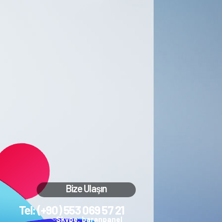
Bize Ulaşın
Tel: (+90) 553 069 57 21
Skype: baranpanel