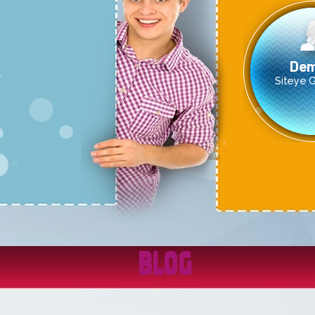
Demirci
r
Siteye Giriş Yaptı
Flu
Siteye Giriş Yap
BLOG