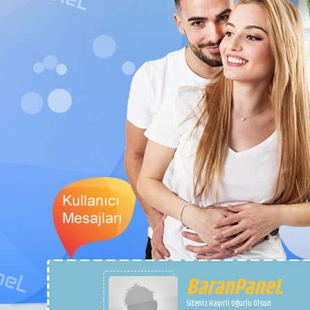
BaranPaneL
Siteniz Hayırlı Uğurlu Olsun