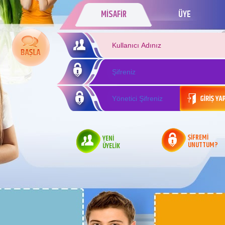
MİSAFİR
ÜYE
ŞİFREMİ
YENİ
UNUTTUM?
ÜYELİK