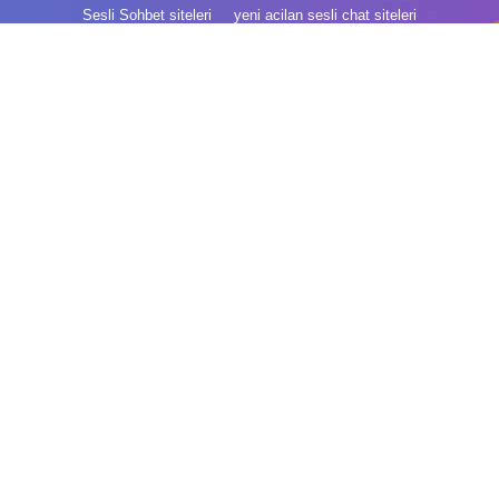
Sesli Sohbet siteleri
yeni acilan sesli chat siteleri
Yeni Sesli Sohbet siteleri
En iyi Sesli Sohbet siteleri
SesliSitelere
Yeni Sesli Sohbet Seslisiteler.com.tr
Sesli Chat siteleri isimleri
Yeni kameralı sohbet siteleri
sesli siteler yeni
SesliKuR.Com
SesliMeyra.Com
SesliArarat.Com
SesliZeR.Com
SesliDeyim.Com
SesliMeKan.Com
SesliVatan.Com
SesliYanit.Com
SesliMay.Com
SesliAyişigi.Com
Canlı Sesli Chat
Canlı Sesli Chat Odaları
Canlı Sesli Chat Siteleri
Canlı Sesli Siteler
Yeni Açılan Sesli Sohbet Siteleri