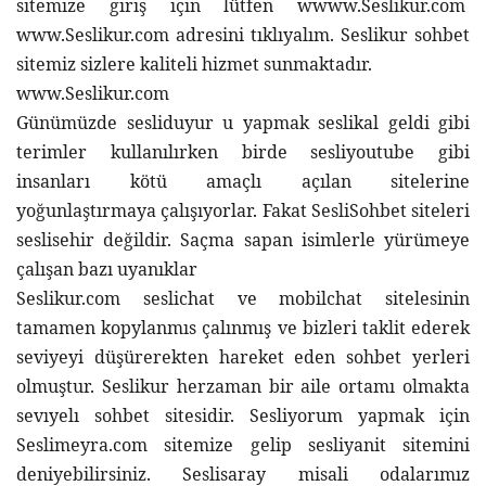
sitemize giriş için lütfen 
w
www.Seslikur.com  
ww
w.Seslikur.com
 adresini tıklıyalım. 
Seslikur 
sohbet 
sitemiz sizlere kaliteli hizmet sunmaktadır. 
www.Seslikur.com 
Günümüzde sesliduyur u yapmak seslikal geldi gibi 
terimler kullanılırken birde sesliyoutube gibi 
insanları kötü amaçlı açılan sitelerine 
yoğunlaştırmaya çalışıyorlar. Fakat SesliSohbet siteleri 
seslisehir değildir. Saçma sapan isimlerle yürümeye 
çalışan bazı uyanıklar 
Seslikur.com
 seslichat ve mobilchat sitelesinin 
tamamen kopylanmıs çalınmış ve bizleri taklit ederek 
seviyeyi düşürerekten hareket eden sohbet yerleri 
olmuştur. 
Seslikur
 herzaman bir aile ortamı olmakta 
sevıyelı sohbet sitesidir. Sesliyorum yapmak için 
Seslimeyra.com sitemize gelip sesliyanit sitemini 
deniyebilirsiniz. Seslisaray misali odalarımız 