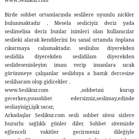
www.Seslikur.com
Birde sohbet ortamlarında seslilere uyumlu nickler 
bulunmaktadır . Mesela sesliciyiz deriz yada 
seslimelisa deriz bunlar isimleri olan kullanıcılar 
seslieki alarak kendilerini bu sanal ortamda önplana 
cıkarmaya calısmaktadır. sesliulus diyerekden 
seslidila diyerekden seslidilam diyerekden 
seslideseninleyim iması verip insanlara sıcak 
görünmeye çalışanlar sesliduya a bastık dercesine 
sesliharam olup gidicekler .
www.Seslikur.com  ,sohbetıni kurup 
gecerken,yousohbet edersizniz,seslimay,edinde 
sesliayisigi,işik sacar,
Arkadaşlar S
eslikur.com
 sesli sohbet sitesi sizlere 
huzurlu sağlıklı günler diler. Sohbet sitemizde 
eğlenceli vakitler gecirmeniz dileğiyle 