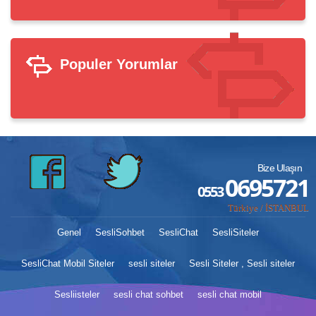
Populer Yorumlar
Bize Ulaşın
0695721
0553
Türkiye / İSTANBUL
Genel
SesliSohbet
SesliChat
SesliSiteler
SesliChat Mobil Siteler
sesli siteler
Sesli Siteler , Sesli siteler
Sesliisteler
sesli chat sohbet
sesli chat mobil