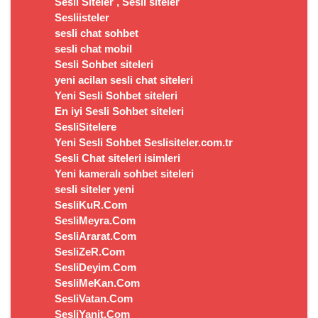
Sesli Siteler , Sesli siteler
Sesliisteler
sesli chat sohbet
sesli chat mobil
Sesli Sohbet siteleri
yeni acilan sesli chat siteleri
Yeni Sesli Sohbet siteleri
En iyi Sesli Sohbet siteleri
SesliSitelere
Yeni Sesli Sohbet Seslisiteler.com.tr
Sesli Chat siteleri isimleri
Yeni kameralı sohbet siteleri
sesli siteler yeni
SesliKuR.Com
SesliMeyra.Com
SesliArarat.Com
SesliZeR.Com
SesliDeyim.Com
SesliMeKan.Com
SesliVatan.Com
SesliYanit.Com