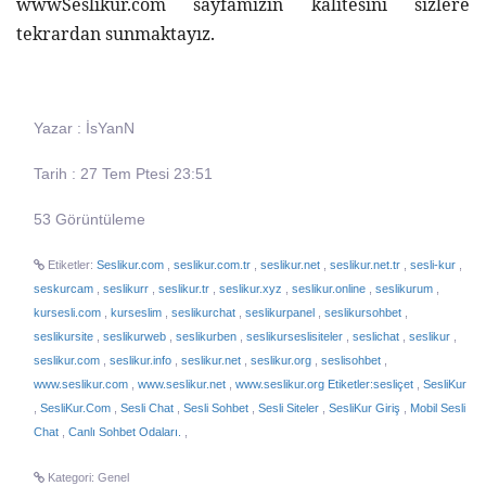
wwwSeslikur.com sayfamızın kalitesini sizlere 
tekrardan sunmaktayız.
Yazar : İsYanN
Tarih : 27 Tem Ptesi 23:51
53 Görüntüleme
Etiketler:
Seslikur.com
,
seslikur.com.tr
,
seslikur.net
,
seslikur.net.tr
,
sesli-kur
,
seskurcam
,
seslikurr
,
seslikur.tr
,
seslikur.xyz
,
seslikur.online
,
seslikurum
,
kursesli.com
,
kurseslim
,
seslikurchat
,
seslikurpanel
,
seslikursohbet
,
seslikursite
,
seslikurweb
,
seslikurben
,
seslikurseslisiteler
,
seslichat
,
seslikur
,
seslikur.com
,
seslikur.info
,
seslikur.net
,
seslikur.org
,
seslisohbet
,
www.seslikur.com
,
www.seslikur.net
,
www.seslikur.org Etiketler:sesliçet
,
SesliKur
,
SesliKur.Com
,
Sesli Chat
,
Sesli Sohbet
,
Sesli Siteler
,
SesliKur Giriş
,
Mobil Sesli
Chat
,
Canlı Sohbet Odaları.
,
Kategori: Genel