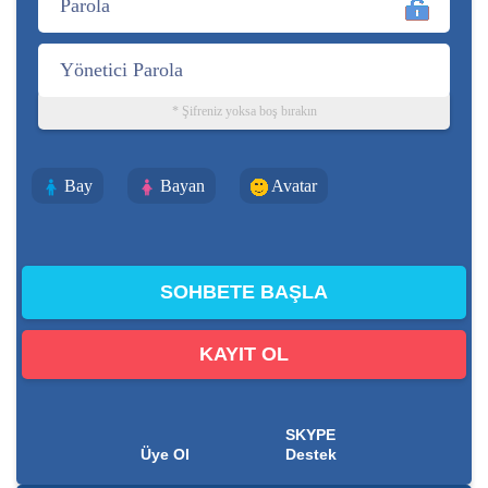
* Şifreniz yoksa boş bırakın
Bay
Bayan
Avatar
KAYIT OL
SKYPE
Üye Ol
Destek