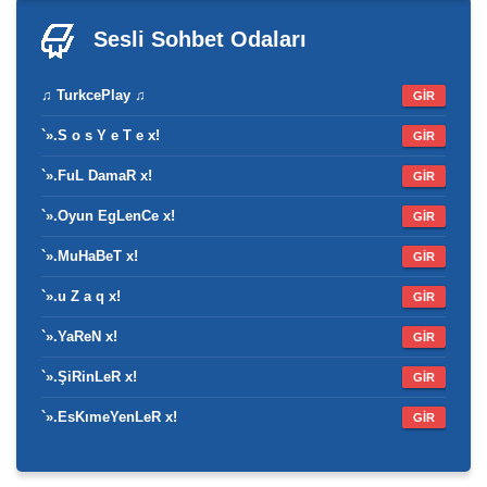
Sesli Sohbet
Odaları
♫ TurkcePlay ♫
GİR
`».S o s Y e T e x!
GİR
`».FuL DamaR x!
GİR
`».Oyun EgLenCe x!
GİR
`».MuHaBeT x!
GİR
`».u Z a q x!
GİR
`».YaReN x!
GİR
`».ŞiRinLeR x!
GİR
`».EsKımeYenLeR x!
GİR