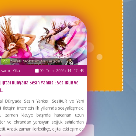
vamını Oku
09 - Tem - 2026 / 14 : 17 : 43
Dijital Dünyada Sesin Yankısı: SesliKuR ve
...
ital Dünyada Sesin Yankısı: SesliKuR ve Yeni
l İletişim İnternetin ilk yıllarında sosyalleşmek,
u zaman klavye başında harcanan uzun
tler ve ekrandan yansıyan soğuk satırlardan
etti. Ancak zaman ilerledikçe, dijital etkileşim de