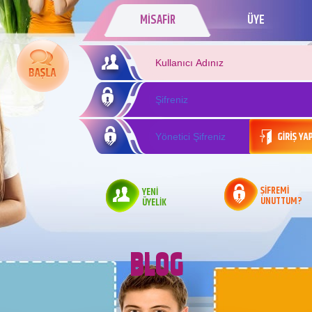
MİSAFİR
ÜYE
ŞİFREMİ
YENİ
UNUTTUM?
ÜYELİK
BLOG