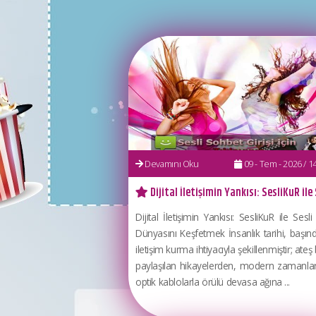
Devamını Oku
09 - Tem - 2026 / 14 
Dijital İletişimin Yankısı: SesliKuR ile S
Dijital İletişimin Yankısı: SesliKuR ile Sesl
Dünyasını Keşfetmek İnsanlık tarihi, başın
iletişim kurma ihtiyacıyla şekillenmiştir; ate
paylaşılan hikayelerden, modern zamanlar
optik kablolarla örülü devasa ağına ...