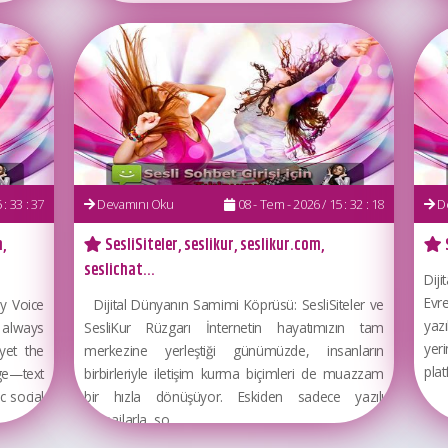
: 33 : 37
Devamını Oku
08 - Tem - 2026 / 15 : 32 : 18
De
,
SesliSiteler, seslikur, seslikur.com,
seslichat...
Diji
Evr
y Voice
Dijital Dünyanın Samimi Köprüsü: SesliSiteler ve
yazı
 always
SesliKur Rüzgarı İnternetin hayatımızın tam
yer
yet the
merkezine yerleştiği günümüzde, insanların
plat
e—text
birbirleriyle iletişim kurma biçimleri de muazzam
 social
bir hızla dönüşüyor. Eskiden sadece yazılı
mesajlarla, so...