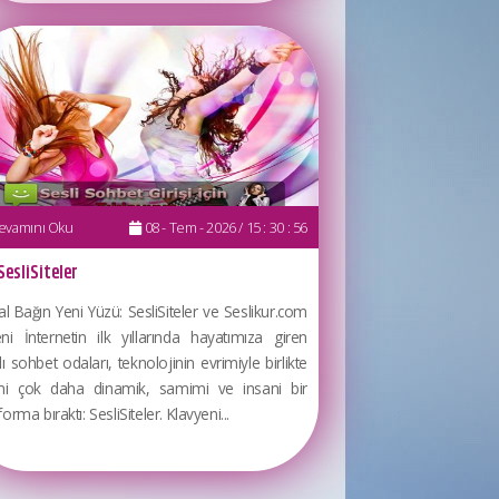
vamını Oku
08 - Tem - 2026 / 15 : 30 : 56
SesliSiteler
tal Bağın Yeni Yüzü: SesliSiteler ve Seslikur.com
eni İnternetin ilk yıllarında hayatımıza giren
lı sohbet odaları, teknolojinin evrimiyle birlikte
ini çok daha dinamik, samimi ve insani bir
forma bıraktı: SesliSiteler. Klavyeni...