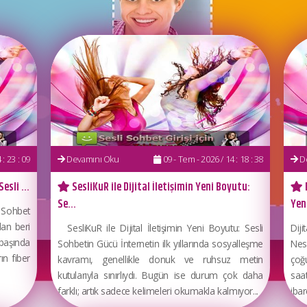
: 23 : 09
Devamını Oku
09 - Tem - 2026 / 14 : 18 : 38
De
esli ...
SesliKuR ile Dijital İletişimin Yeni Boyutu:
Se...
Yeni
i Sohbet
dan beri
SesliKuR ile Dijital İletişimin Yeni Boyutu: Sesli
Dij
ş başında
Sohbetin Gücü İnternetin ilk yıllarında sosyalleşme
Nesi
ın fiber
kavramı, genellikle donuk ve ruhsuz metin
çoğ
kutularıyla sınırlıydı. Bugün ise durum çok daha
saa
farklı; artık sadece kelimeleri okumakla kalmıyor...
ibar
...