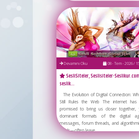
Devamını Oku
08 - Tem - 2026 / 15 
SesliSiteler, Seslisiteler-Seslikur.com
seslik...
The Evolution of Digital Connection: Wh
Still Rules the Web The internet has
promised to bring us closer together, 
dominant formats of the digital ag
messages, forum threads, and algorithmic
feeds—often leave...